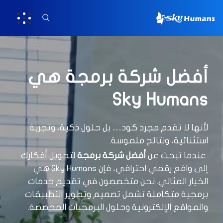
أفضل شركة برمجة هي
Sky Humans
لأنها لا تقدم مجرد كود… بل حلول ذكية، وتجربة
استثنائية، ونتائج ملموسة.
عندما تبحث عن
أفضل شركة برمجة
لتحويل أفكارك
إلى واقع رقمي احترافي، فإن Sky Humans هي
الخيار المثالي. نحن متخصصون في تقديم خدمات
برمجية متكاملة تشمل تصميم وتطوير التطبيقات
والمواقع الإلكترونية وحلول البرمجيات المخصصة.