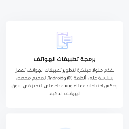
تعرف اكثر
برمجة تطبيقات الهواتف
جمهورك
خدماتك أو منصة متكاملة تحقق تواصلاً فعالاً مع
نقدّم حلولاً مبتكرة لتطوير تطبيقات الهواتف تعمل
لعملائك. سواء كنت تبحث عن تطبيق بسيط لعرض
بسلاسة على أنظمة iOS وAndroid. تصميم مخصص
انطلق بتطبيق هاتف يعكس رؤيتك ويقدم تجربة مميزة
يعكس احتياجات عملك ويساعدك على التميز في سوق
الهواتف الذكية.
برمجة تطبيقات الهواتف