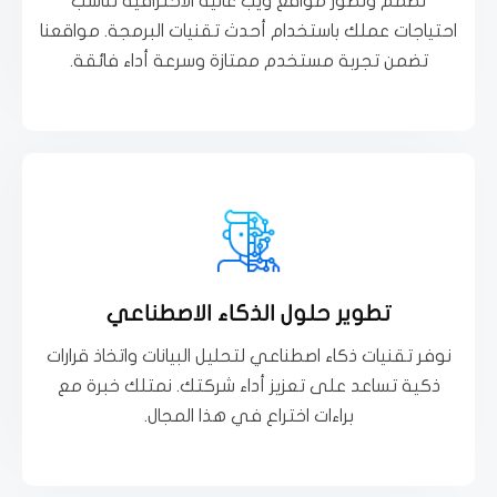
نصمم ونطور مواقع ويب عالية الاحترافية تناسب
اجعل موقعك الإلكتروني وجهتك الرقمية الأولى
احتياجات عملك باستخدام أحدث تقنيات البرمجة. مواقعنا
تضمن تجربة مستخدم ممتازة وسرعة أداء فائقة.
برمجة مواقع الويب
تعرف اكثر
تطوير حلول الذكاء الاصطناعي
اتخاذ قرارات استراتيجية دقيقة
حلولاً مبتكرة لتحليل البيانات بطرق ذكية، مما يتيح لك
نوفر تقنيات ذكاء اصطناعي لتحليل البيانات واتخاذ قرارات
اجعل الذكاء الاصطناعي شريكاً لنجاحك! نحن نوفر لك
ذكية تساعد على تعزيز أداء شركتك. نمتلك خبرة مع
براءات اختراع في هذا المجال.
تطوير حلول الذكاء الاصطناعي