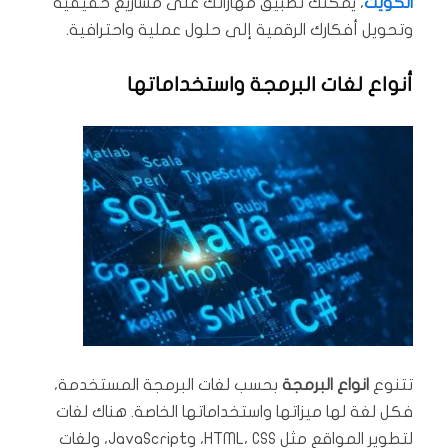
الكويت
، يمكنك تطبيق مهاراتك على مشاريع حقيقية
وتحويل أفكارك الرقمية إلى حلول عملية واحترافية.
أنواع لغات البرمجة واستخداماتها
تتنوع
انواع البرمجة
بحسب لغات البرمجة المستخدمة،
فكل لغة لها ميزاتها واستخداماتها الخاصة. هناك لغات
لتطوير المواقع مثل HTML، CSS، وJavaScript، ولغات