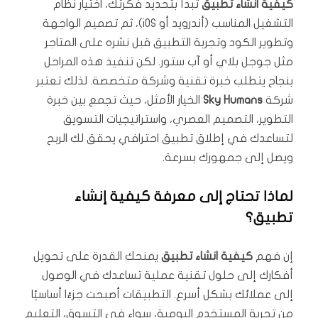
كيفية انشاء تطبيق
تبدأ بتحديد فكرتك، اختيار نظام
التشغيل المناسب (أندرويد أو iOS)، ثم تصميم الواجهة
وتطوير الكود وتجربة التطبيق قبل نشره على المتاجر
مثل جوجل بلاي أو آب ستور. لكن تنفيذ هذه المراحل
بنجاح يتطلب خبرة تقنية وشركة متخصصة. لذلك تعتبر
شركة
Sky Humans
الخيار الأمثل، حيث تجمع بين خبرة
التطوير، التصميم العصري، واستراتيجيات التسويق
لتساعدك في إطلاق تطبيق احترافي يحقق لك الربح
ويصل إلى جمهورك بسرعة.
لماذا تحتاج إلى معرفة كيفية إنشاء
تطبيق؟
إن فهم
كيفية انشاء تطبيق
يمنحك القدرة على تحويل
أفكارك إلى حلول تقنية عملية تساعدك في الوصول
إلى عملائك بشكل أسرع. التطبيقات أصبحت جزءًا أساسيًا
من تجربة المستخدم اليومية، سواء في التسوق، التعليم