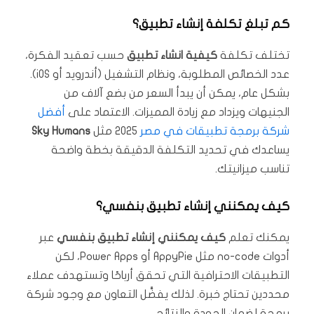
كم تبلغ تكلفة إنشاء تطبيق؟
تختلف تكلفة
كيفية انشاء تطبيق
حسب تعقيد الفكرة،
عدد الخصائص المطلوبة، ونظام التشغيل (أندرويد أو iOS).
بشكل عام، يمكن أن يبدأ السعر من بضع آلاف من
الجنيهات ويزداد مع زيادة المميزات. الاعتماد على
أفضل
شركة برمجة تطبيقات في مصر
2025 مثل
Sky Humans
يساعدك في تحديد التكلفة الدقيقة بخطة واضحة
تناسب ميزانيتك.
كيف يمكنني إنشاء تطبيق بنفسي؟
يمكنك تعلم
كيف يمكنني إنشاء تطبيق بنفسي
عبر
أدوات no-code مثل AppyPie أو Power Apps، لكن
التطبيقات الاحترافية التي تحقق أرباحًا وتستهدف عملاء
محددين تحتاج خبرة. لذلك يفضَّل التعاون مع وجود شركة
برمجة لضمان الجودة والنتائج.