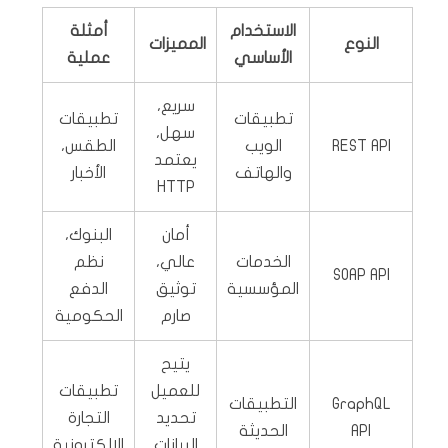
الاستخدام
أمثلة
النوع
المميزات
الأساسي
عملية
سريع،
تطبيقات
تطبيقات
سهل،
REST API
الويب
الطقس،
يعتمد
والهاتف
الأخبار
HTTP
أمان
البنوك،
الخدمات
عالي،
نظم
SOAP API
المؤسسية
توثيق
الدفع
صارم
الحكومية
يتيح
للعميل
تطبيقات
GraphQL
التطبيقات
تحديد
التجارة
API
الحديثة
البيانات
الإلكترونية